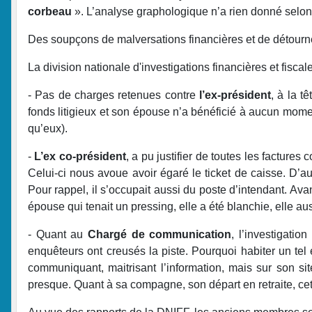
corbeau
». L’analyse graphologique n’a rien donné selon l
Des soupçons de malversations financières et de détourne
La division nationale d'investigations financières et fisca
- Pas de charges retenues contre
l’ex-président
, à la t
fonds litigieux et son épouse n’a bénéficié à aucun momen
qu’eux).
-
L’ex co-président
, a pu justifier de toutes les facture
Celui-ci nous avoue avoir égaré le ticket de caisse. D’autr
Pour rappel, il s’occupait aussi du poste d’intendant. Av
épouse qui tenait un pressing, elle a été blanchie, elle a
- Quant au
Chargé de communication
, l’investigati
enquêteurs ont creusés la piste. Pourquoi habiter un tel 
communiquant, maitrisant l’information, mais sur son sit
presque. Quant à sa compagne, son départ en retraite, cett