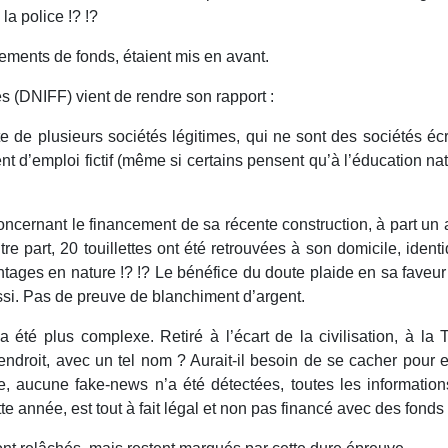
a police !? !?
ments de fonds, étaient mis en avant.
les (DNIFF) vient de rendre son rapport :
ête de plusieurs sociétés légitimes, qui ne sont des sociétés
t d’emploi fictif (même si certains pensent qu’à l’éducation nat
s concernant le financement de sa récente construction, à part u
e part, 20 touillettes ont été retrouvées à son domicile, identiq
antages en nature !? !? Le bénéfice du doute plaide en sa faveu
ussi. Pas de preuve de blanchiment d’argent.
on a été plus complexe. Retiré à l’écart de la civilisation, à
endroit, avec un tel nom ? Aurait-il besoin de se cacher pour e
e, aucune fake-news n’a été détectées, toutes les informations
e année, est tout à fait légal et non pas financé avec des fonds