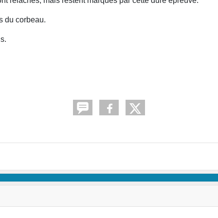
t relâchés, mais restent marqués par cette dure épreuve.
es du corbeau.
s.