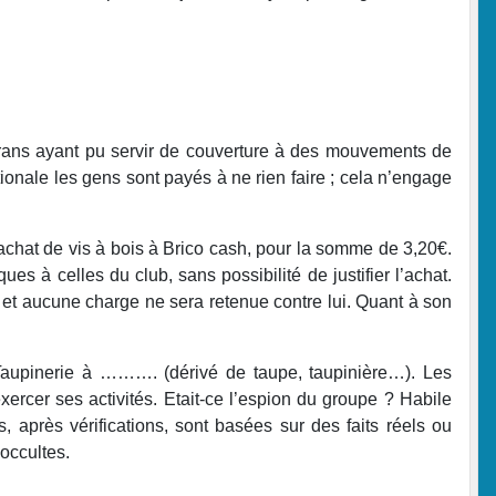
 écrans ayant pu servir de couverture à des mouvements de
ionale les gens sont payés à ne rien faire ; cela n’engage
n achat de vis à bois à Brico cash, pour la somme de 3,20€.
ues à celles du club, sans possibilité de justifier l’achat.
r et aucune charge ne sera retenue contre lui. Quant à son
 la Taupinerie à ………. (dérivé de taupe, taupinière…). Les
xercer ses activités. Etait-ce l’espion du groupe ? Habile
, après vérifications, sont basées sur des faits réels ou
 occultes.