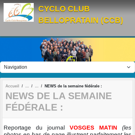
Panneau de gestion des cookies
CYCLO CLUB
BELLOPRATAIN (CCB)
Accueil
NEWS de la semaine fédérale :
NEWS DE LA SEMAINE
FÉDÉRALE :
Reportage du journal
VOSGES MATIN
(les
photos en bas de page illustrent parfaitement les