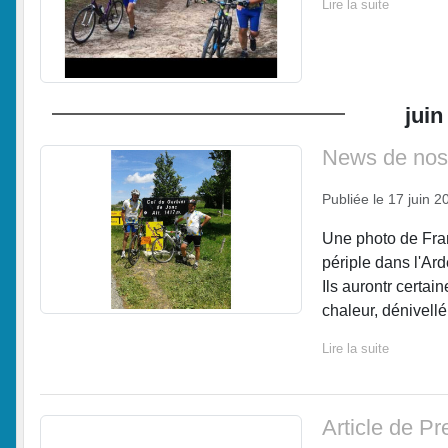
Lire la suite
juin
News de nos 
Publiée le
17 juin 2
Une photo de Fran
périple dans l'Ard
Ils aurontr certai
chaleur, dénivellé.
Lire la suite
Article de Pr