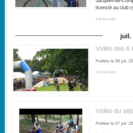
Jacques-de-Compos
licencié au club cy
Lire la suite
juil.
Vidéo des 6
Publiée le
08 juil. 2
Lire la suite
Vidéo du sé
Publiée le
07 juil. 2