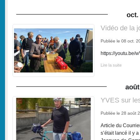
oct.
Vidéo de la 
Publiée le
08 oct. 2
https://youtu.be
Lire la suite
août
YVES sur les
Publiée le
28 août 
Article du Courrie
s’était lancé il y