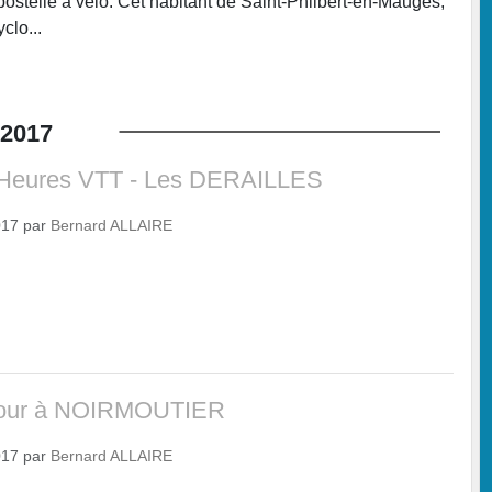
telle à vélo. Cet habitant de Saint-Philbert-en-Mauges,
clo...
2017
 Heures VTT - Les DERAILLES
017
par
Bernard ALLAIRE
jour à NOIRMOUTIER
017
par
Bernard ALLAIRE