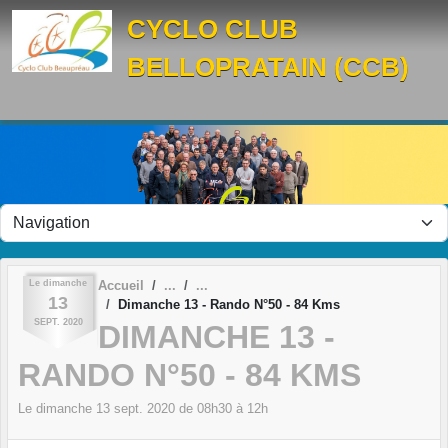
Panneau de gestion des cookies
CYCLO CLUB
BELLOPRATAIN (CCB)
Le
dimanche
Accueil
13
Dimanche 13 - Rando N°50 - 84 Kms
SEPT.
2020
DIMANCHE 13 -
RANDO N°50 - 84 KMS
Le
dimanche
13
sept.
2020
de 08h30 à 12h