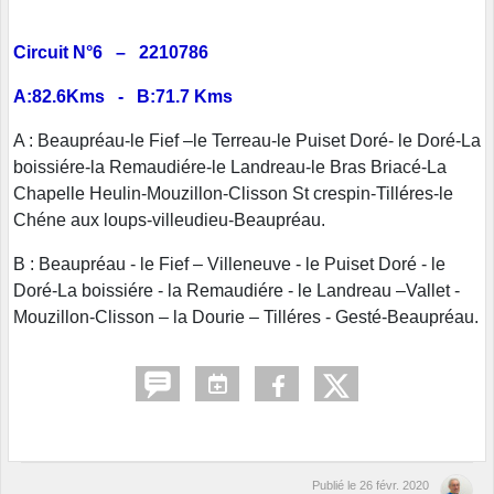
Circuit N°6 – 2210786
A:82.6Kms - B:71.7 Kms
A : Beaupréau-le Fief –le Terreau-le Puiset Doré- le Doré-La
boissiére-la Remaudiére-le Landreau-le Bras Briacé-La
Chapelle Heulin-Mouzillon-Clisson St crespin-Tilléres-le
Chéne aux loups-villeudieu-Beaupréau.
B : Beaupréau - le Fief – Villeneuve - le Puiset Doré - le
Doré-La boissiére - la Remaudiére - le Landreau –Vallet -
Mouzillon-Clisson – la Dourie – Tilléres - Gesté-Beaupréau.
Publié le
26 févr. 2020