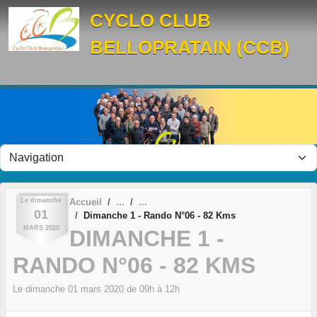
Panneau de gestion des cookies
CYCLO CLUB
BELLOPRATAIN (CCB)
Le
dimanche
Accueil
01
Dimanche 1 - Rando N°06 - 82 Kms
MARS
2020
DIMANCHE 1 -
RANDO N°06 - 82 KMS
Le
dimanche
01
mars
2020
de 09h à 12h