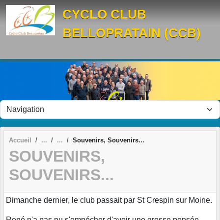
Panneau de gestion des cookies
CYCLO CLUB
BELLOPRATAIN (CCB)
Accueil
Souvenirs, Souvenirs...
SOUVENIRS,
SOUVENIRS...
Dimanche dernier, le club passait par St Crespin sur Moine.
René n'a pas pu s'empécher d'avoir une grosse pensée