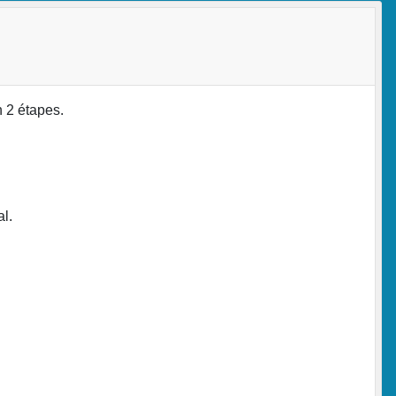
n 2 étapes.
l.