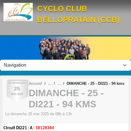
Panneau de gestion des cookies
CYCLO CLUB
BELLOPRATAIN (CCB)
Le
dimanche
Accueil
DIMANCHE - 25 - DI221 - 94 kms
25
DIMANCHE - 25 -
MAI
2025
DI221 - 94 KMS
Le
dimanche
25
mai
2025
de 08h à 13h
Circuit DI221 : A :
18128344