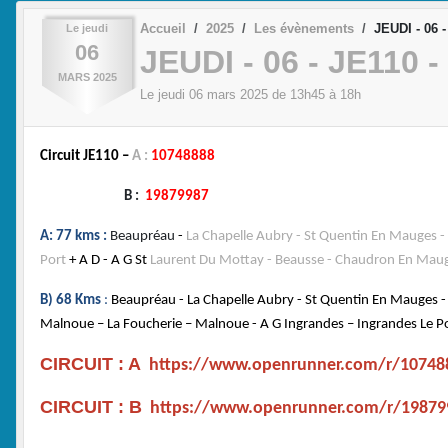
Accueil
2025
Les évènements
JEUDI - 06 
Le
jeudi
06
JEUDI - 06 - JE110 
MARS
2025
Le
jeudi
06
mars
2025
de 13h45 à 18h
Circuit JE110 –
A :
10748888
B :
19879987
A: 77 kms :
Beaupréau
-
La Chapelle Aubry - St Quentin En Mauges -
Port
+ A D - A G St
Laurent Du Mottay - Beausse - Chaudron En Mauge
B) 68 Kms
:
Beaupréau -
La
Chapelle Aubry - St Quentin En Mauges -
Malnoue – La Foucherie – Malnoue - A G Ingrandes – Ingrandes Le Po
CIRCUIT : A
https://www.openrunner.com/r/10748
CIRCUIT : B
https://www.openrunner.com/r/19879