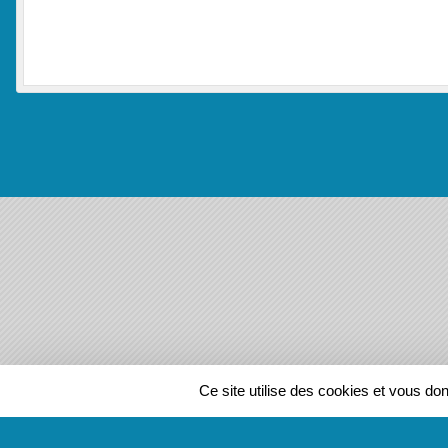
SPORTS
REGIONS
Ce site utilise des cookies et vous do
136131
visites