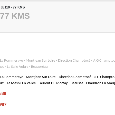
- JE110 - 77 KMS
- 77 KMS
 La Pommeraye - Montjean Sur Loire - Direction
Champtocé - A G Champtoc
s - La Salle Aubry - Beaupréau
.
 La Pommeraye - Montjean Sur Loire – Direction Champtocé -
A
G Champtoc
rt – Le Mesnil En Vallée - Laurent Du Mottay - Beausse - Chaudron En Maug
888
987