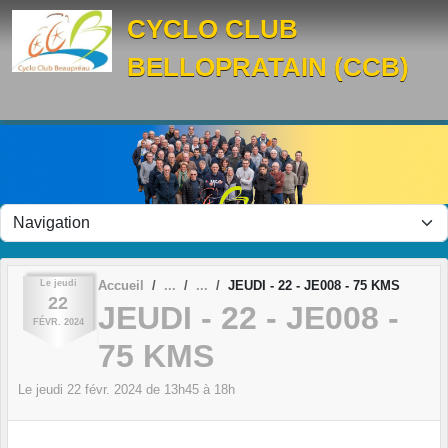
Panneau de gestion des cookies
CYCLO CLUB
BELLOPRATAIN (CCB)
Le
jeudi
Accueil
JEUDI - 22 - JE008 - 75 KMS
22
JEUDI - 22 - JE008 -
FÉVR.
2024
75 KMS
Le
jeudi
22
févr.
2024
de 13h45 à 18h