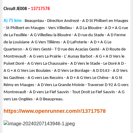
Circuit JE008 –
13717578
A) 75 kms
:
Beaupréau - Direction Andrezé - A D St Philbert en Mauges
- St Philbert en Mauges - Vers Villedieu - A D La Blouère - A D + A G rue
de La Feuillée - A G Villedieu la Blouère - A D rue du Stade - A D Ferme
de la Louisiane A G Vers Tillières - A D LaPoterie - A D + A G Le
Quarteron - A G Vers Gesté - T D rue des Acacias Gesté - A D Route de
Montrevault - A G vers La Prairie - L’ Aunay Barbot - A G + A D Vers le
Puiset Doré - A G Vers La Chaussaire - A D Vers le Stade - Le Doré A D -
A G + A G Vers Les Boulaies - A D Vers Le Bordage - A D D143 - A D Vers
les Gastines - A G vers Les Recoins - A D + A G Vers Le Chêne - A G St
Rémy en Mauges - A D Vers La Grande Moinie - Traverser D 92 A G vers
Montrevault - A D vers Le Fief Sauvin - Tout Droit Le Fief Sauvin - A G
vers Les Onglées - A D Beaupreau
.
https://www.openrunner.com/r/13717578