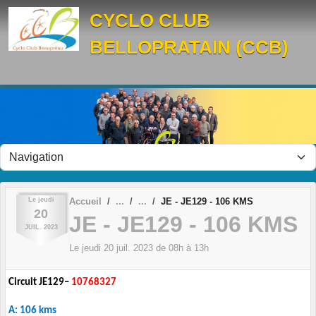
Panneau de gestion des cookies
CYCLO CLUB
BELLOPRATAIN (CCB)
Le
jeudi
Accueil
JE - JE129 - 106 KMS
20
JE - JE129 - 106 KMS
JUIL.
2023
Le
jeudi
20
juil.
2023
de 08h à 13h
Circuit JE129–
10768327
A: 106 kms