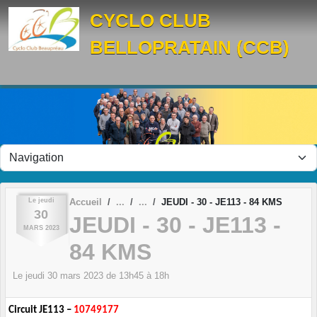
Panneau de gestion des cookies
CYCLO CLUB
BELLOPRATAIN (CCB)
Le
jeudi
Accueil
JEUDI - 30 - JE113 - 84 KMS
30
JEUDI - 30 - JE113 -
MARS
2023
84 KMS
Le
jeudi
30
mars
2023
de 13h45 à 18h
Circuit JE113 –
10749177