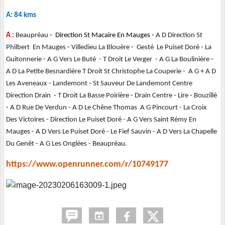
A: 84 kms
A :
Beaupréau
- Direction St Macaire En Mauges -
A D Direction St
Philbert En Mauges
-
Villedieu La Blouère
-
Gesté Le Puiset Doré
-
La
Guitonnerie
-
A G Vers Le Buté - T Droit Le Verger - A G La Boulinière
-
A D La Petite Besnardière T Droit St Christophe La Couperie
-
A G + A D
Les Aveneaux - Landemont
-
St Sauveur De Landemont Centre
Direction Drain
-
T Droit La Basse Poirière
-
Drain Centre
-
Lire
-
Bouzillé
-
A D Rue De Verdun - A D Le Chêne Thomas A G Pincourt - La Croix
Des Victoires - Direction Le Puiset Doré - A G Vers Saint Rémy En
Mauges - A D Vers Le Puiset Doré - Le Fief Sauvin - A D Vers La Chapelle
Du Genêt - A G Les Onglées - Beaupréau.
https://www.openrunner.com/r/10749177