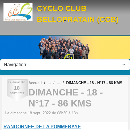
Panneau de gestion des cookies
CYCLO CLUB
BELLOPRATAIN (CCB)
Le
dimanche
Accueil
DIMANCHE - 18 - N°17 - 86 KMS
18
DIMANCHE - 18 -
SEPT.
2022
N°17 - 86 KMS
Le
dimanche
18
sept.
2022
de 08h30 à 13h
RANDONNEE DE LA POMMERAYE