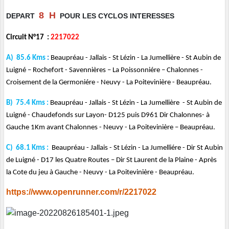
8 H
DEPART
POUR LES CYCLOS INTERESSES
Circuit N°17 :
2217022
A) 85.6 Kms
:
Beaupréau - Jallais - St Lézin - La Jumellière - St Aubin de
Luigné – Rochefort - Savennières – La Poissonniére – Chalonnes -
Croisement de la Germoniére - Neuvy - La Poitevinière - Beaupréau.
B) 75.4 Kms :
Beaupréau - Jallais - St Lézin - La Jumellière - St Aubin de
Luigné - Chaudefonds sur Layon- D125 puis D961 Dir Chalonnes- à
Gauche 1Km avant Chalonnes - Neuvy - La Poitevinière – Beaupréau.
C) 68.1 Kms :
Beaupréau - Jallais - St Lézin - La Jumelliére - Dir St Aubin
de Luigné - D17 les Quatre Routes – Dir St Laurent de la Plaine - Après
la Cote du jeu à Gauche - Neuvy - La Poitevinière - Beaupréau.
https://www.openrunner.com/r/2217022