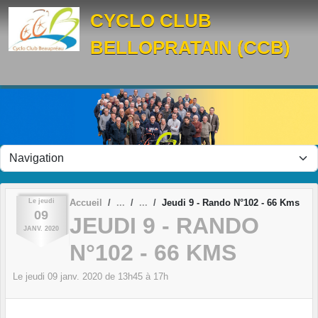
Panneau de gestion des cookies
CYCLO CLUB
BELLOPRATAIN (CCB)
Le
jeudi
Accueil
Jeudi 9 - Rando N°102 - 66 Kms
09
JEUDI 9 - RANDO
JANV.
2020
N°102 - 66 KMS
Le
jeudi
09
janv.
2020
de 13h45 à 17h