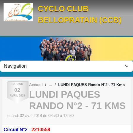
Panneau de gestion des cookies
CYCLO CLUB
BELLOPRATAIN (CCB)
Le
lundi
Accueil
LUNDI PAQUES Rando N°2 - 71 Kms
02
LUNDI PAQUES
AVRIL
2018
RANDO N°2 - 71 KMS
Le
lundi
02
avril
2018
de 08h30 à 12h30
Circuit N°2 -
2210558