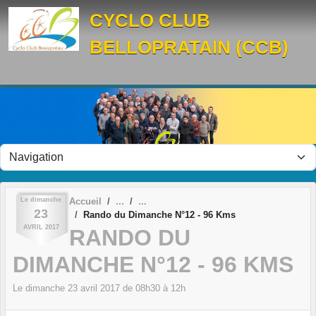
Panneau de gestion des cookies
CYCLO CLUB
BELLOPRATAIN (CCB)
Le
dimanche
Accueil
23
Rando du Dimanche N°12 - 96 Kms
AVRIL
2017
RANDO DU
DIMANCHE N°12 - 96 KMS
Le
dimanche
23
avril
2017
de 08h30 à 12h