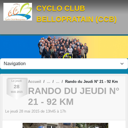
Panneau de gestion des cookies
CYCLO CLUB
BELLOPRATAIN (CCB)
Le
jeudi
Accueil
Rando du Jeudi N° 21 - 92 Km
28
RANDO DU JEUDI N°
MAI
2015
21 - 92 KM
Le
jeudi
28
mai
2015
de 13h45 à 17h