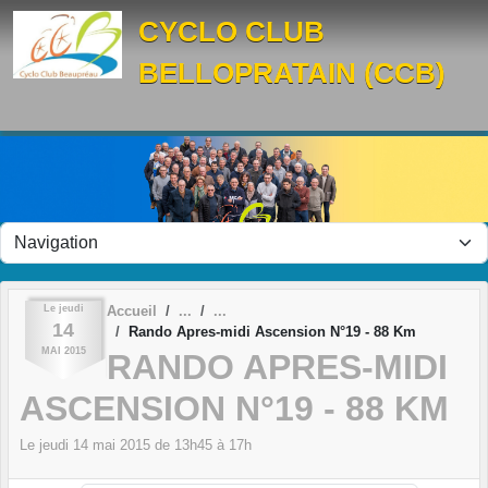
Panneau de gestion des cookies
CYCLO CLUB
BELLOPRATAIN (CCB)
Le
jeudi
Accueil
14
Rando Apres-midi Ascension N°19 - 88 Km
MAI
2015
RANDO APRES-MIDI
ASCENSION N°19 - 88 KM
Le
jeudi
14
mai
2015
de 13h45 à 17h