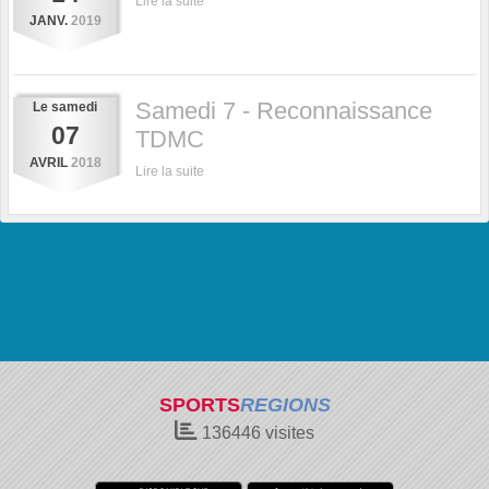
Lire la suite
JANV.
2019
Samedi 7 - Reconnaissance
Le
samedi
07
TDMC
AVRIL
2018
Lire la suite
SPORTS
REGIONS
136446
visites